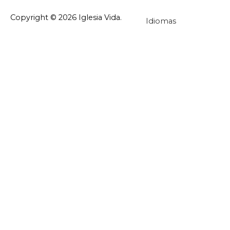
Copyright © 2026
Iglesia Vida
.
Idiomas